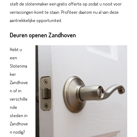
stelt de slotenmaker een gratis offerte op zodat u nooit voor
verrassingen komt te staan. Profiteer daarom nu al van deze
aantrekkelijke opportuniteit.
Deuren openen Zandhoven
Hebt u
een
Slotenma
ker
Zandhove
n of in
verschille
nde
steden in
Zandhove
n nodig?